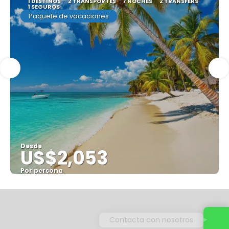
1 DESTINOS
2 TRANSPORTES
7 NOCHES
2 TRANSFERS
1 SEGUROS
Paquete de vacaciones
Desde
US$2,053
Por persona
Ver
Contacta con nosotros